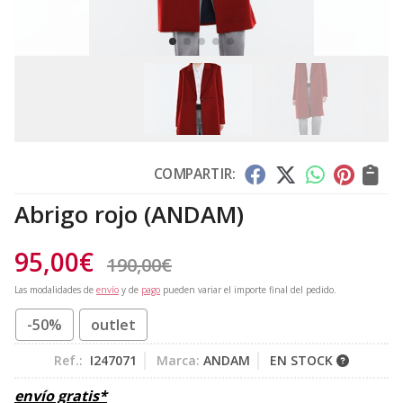
COMPARTIR:
Abrigo rojo
(ANDAM)
95,00
€
190,00
€
Las modalidades de
envío
y de
pago
pueden variar el importe final del pedido.
-50%
outlet
Ref.:
I247071
Marca:
ANDAM
EN STOCK
envío gratis*