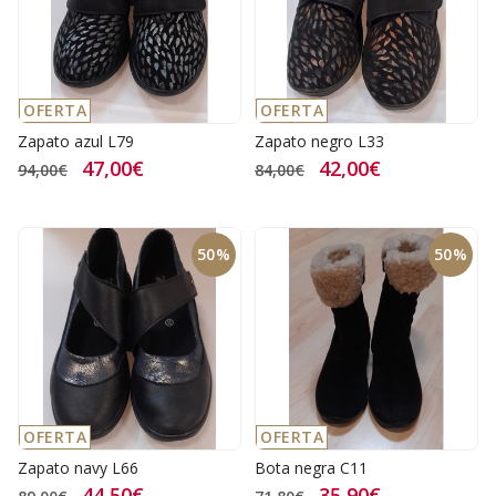
OFERTA
OFERTA
Zapato azul L79
Zapato negro L33
47,00€
42,00€
94,00€
84,00€
50%
50%
OFERTA
OFERTA
Zapato navy L66
Bota negra C11
44,50€
35,90€