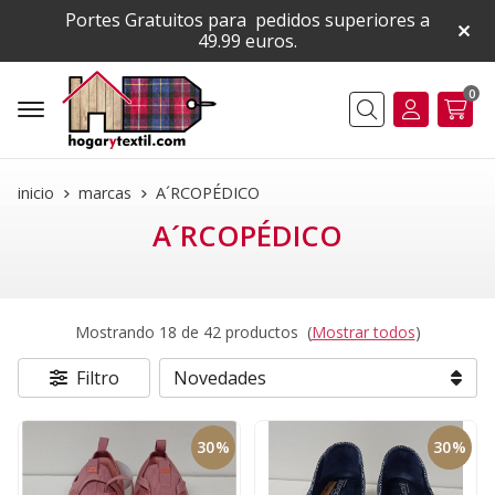
Portes Gratuitos para pedidos superiores a
49.99 euros.
0
Buscar
inicio
marcas
A´RCOPÉDICO
A´RCOPÉDICO
Mostrando 18 de 42 productos
(
Mostrar todos
)
Filtro
30%
30%