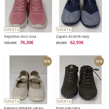
OFERTA
OFERTA
Deportivo Arco rosa
Zapato ACADIA navy
76,30€
62,93€
109,00€
89,90€
30%
50%
OFERTA
OFERTA
Bailarina MINAMI sahara
Botín kaki tatra