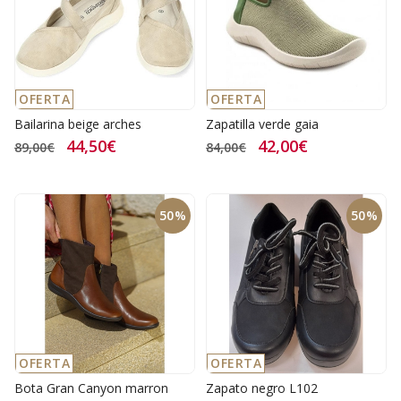
OFERTA
OFERTA
Bailarina beige arches
Zapatilla verde gaia
44,50€
42,00€
89,00€
84,00€
50%
50%
OFERTA
OFERTA
Bota Gran Canyon marron
Zapato negro L102