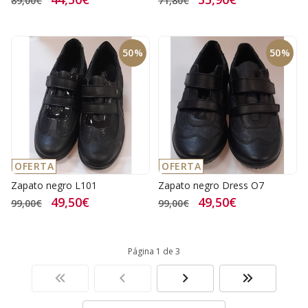
89,00€
71,80€
50%
50%
OFERTA
OFERTA
Zapato negro L101
Zapato negro Dress O7
49,50€
49,50€
99,00€
99,00€
Página 1 de 3