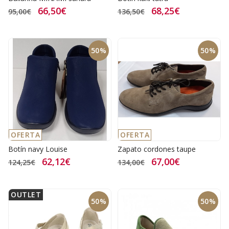
66,50€
68,25€
95,00€
136,50€
50%
50%
OFERTA
OFERTA
Botín navy Louise
Zapato cordones taupe
62,12€
67,00€
124,25€
134,00€
OUTLET
50%
50%