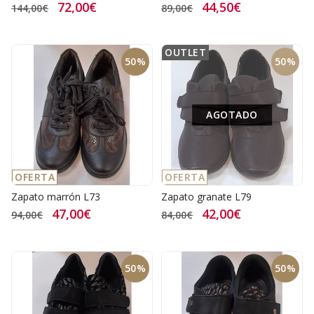
72,00€
44,50€
144,00€
89,00€
OUTLET
50%
50%
AGOTADO
OFERTA
OFERTA
Zapato marrón L73
Zapato granate L79
47,00€
42,00€
94,00€
84,00€
50%
50%