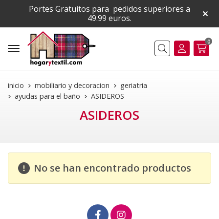
Portes Gratuitos para pedidos superiores a
49.99 euros.
0
Buscar
inicio
mobiliario y decoracion
geriatria
ayudas para el baño
ASIDEROS
ASIDEROS
No se han encontrado productos