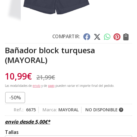
COMPARTIR:
Bañador block turquesa
(MAYORAL)
10,99
€
21,99
€
Las modalidades de
envío
y de
pago
pueden variar el importe final del pedido.
-50%
Ref.:
6675
Marca:
MAYORAL
NO DISPONIBLE
envío desde
5,00
€
*
Tallas