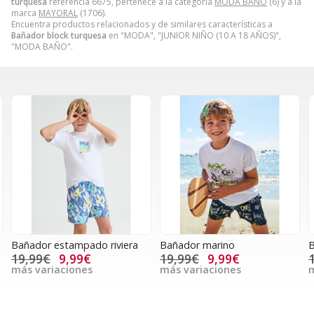
turquesa
referencia 6675, pertenece a la categoría
MODA BAÑO
(6) y a la
marca
MAYORAL
(1706).
Encuentra productos relacionados y de similares características a
Bañador block turquesa
en "MODA", "JUNIOR NIÑO (10 A 18 AÑOS)",
"MODA BAÑO".
Bañador estampado riviera
Bañador marino
B
19,99€
9,99€
19,99€
9,99€
más variaciones
más variaciones
m