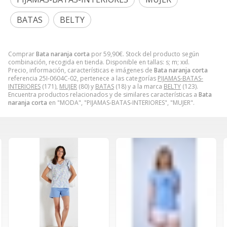
BATAS
BELTY
Comprar
Bata naranja corta
por
59,90
€
. Stock del producto según
combinación, recogida en tienda. Disponible en tallas: s; m; xxl.
Precio, información, características e imágenes de
Bata naranja corta
referencia 25I-0604C-02, pertenece a las categorías
PIJAMAS-BATAS-
INTERIORES
(171),
MUJER
(80) y
BATAS
(18) y a la marca
BELTY
(123).
Encuentra productos relacionados y de similares características a
Bata
naranja corta
en "MODA", "PIJAMAS-BATAS-INTERIORES", "MUJER".