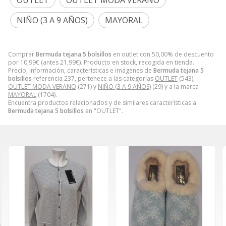
OUTLET
OUTLET MODA VERANO
NIÑO (3 A 9 AÑOS)
MAYORAL
Comprar
Bermuda tejana 5 bolsillos
en outlet con 50,00% de descuento
por
10,99
€
(antes
21,99
€
). Producto en stock, recogida en tienda.
Precio, información, características e imágenes de
Bermuda tejana 5
bolsillos
referencia 237, pertenece a las categorías
OUTLET
(543),
OUTLET MODA VERANO
(271) y
NIÑO (3 A 9 AÑOS)
(29) y a la marca
MAYORAL
(1704).
Encuentra productos relacionados y de similares características a
Bermuda tejana 5 bolsillos
en "OUTLET".