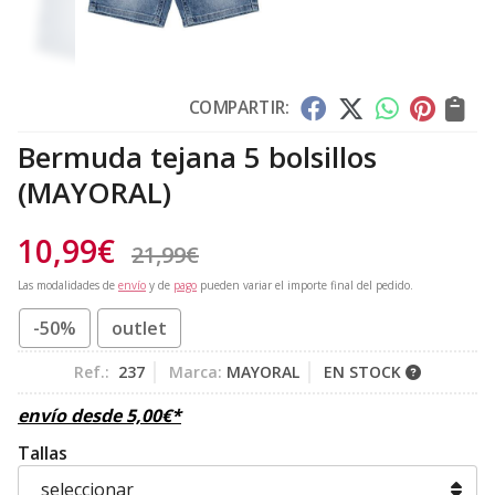
COMPARTIR:
Bermuda tejana 5 bolsillos
(MAYORAL)
10,99
€
21,99
€
Las modalidades de
envío
y de
pago
pueden variar el importe final del pedido.
-50%
outlet
Ref.:
237
Marca:
MAYORAL
EN STOCK
envío desde
5,00
€
*
Tallas