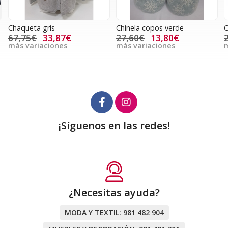
Chaqueta gris
Chinela copos verde
C
67,75€
33,87€
27,60€
13,80€
más variaciones
más variaciones
m
¡Síguenos en las redes!
¿Necesitas ayuda?
MODA Y TEXTIL:
981 482 904