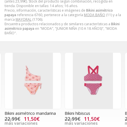
(antes
23,99
€
). Stock del producto según combinación, recogida en
tienda. Disponible en tallas: 14 años; 16 años.
Precio, información, características e imágenes de
Bikini asimétrico
papaya
referencia 6760, pertenece a la categoría
MODA BAÑO
(11) y a la
marca
MAYORAL
(1706).
Encuentra productos relacionados y de similares características a
Bikini
asimétrico papaya
en "MODA", "JUNIOR NIÑA (10 A 18 AÑOS)", "MODA
BAÑO".
Bikini asimétrico mandarina
Bikini hibiscus
B
22,99€
11,50€
22,99€
11,50€
más variaciones
más variaciones
m