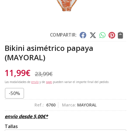
COMPARTIR:
Bikini asimétrico papaya
(MAYORAL)
11,99
€
23,99
€
Las modalidades de
envío
y de
pago
pueden variar el importe final del pedido.
-50%
Ref.:
6760
Marca:
MAYORAL
envío desde
5,00
€
*
Tallas