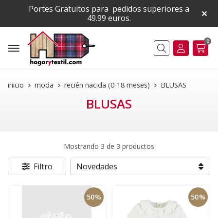
Portes Gratuitos para pedidos superiores a
49.99 euros.
0
Buscar
inicio
moda
recién nacida (0-18 meses)
BLUSAS
BLUSAS
Mostrando 3 de 3 productos
Filtro
50%
50%