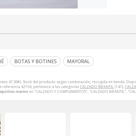
BÉ
BOTAS Y BOTINES
MAYORAL
antes
47,99
€
). Stock del producto según combinación, recogida en tienda. Dispo
o
referencia 42156, pertenece a las categorías
CALZADO INFANTIL
(147),
CALZA
deportivo marino
en "CALZADO Y COMPLEMENTOS", "CALZADO INFANTIL", "CA