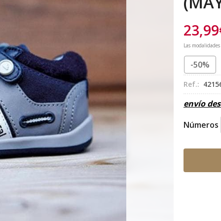
(MA
23,99
Las modalidades
-50%
Ref.:
4215
envío de
Números