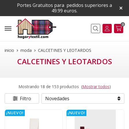
Portes Gratuitos para pedidos superiores a
49.99 euros.
0
Buscar
inicio
moda
CALCETINES Y LEOTARDOS
CALCETINES Y LEOTARDOS
Mostrando 18 de 153 productos
(
Mostrar todos
)
Filtro
¡NUEVO!
¡NUEVO!