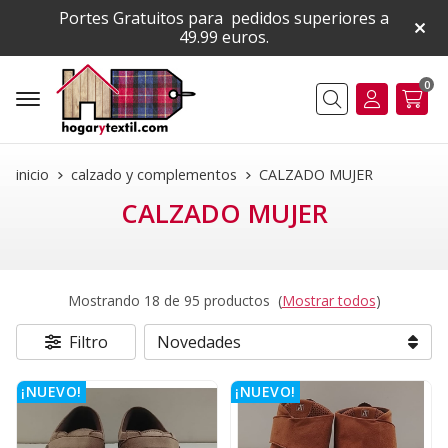
Portes Gratuitos para pedidos superiores a
49.99 euros.
0
Buscar
inicio
calzado y complementos
CALZADO MUJER
CALZADO MUJER
Mostrando 18 de 95 productos
(
Mostrar todos
)
Filtro
¡NUEVO!
¡NUEVO!