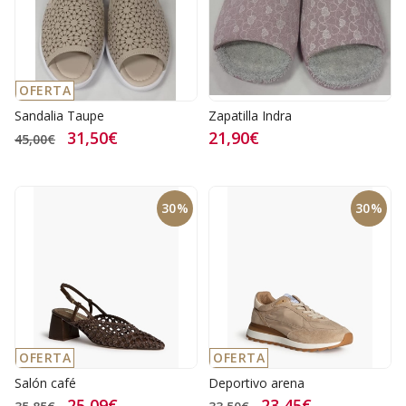
OFERTA
Sandalia Taupe
Zapatilla Indra
31,50€
21,90€
45,00€
30%
30%
OFERTA
OFERTA
Salón café
Deportivo arena
25,09€
23,45€