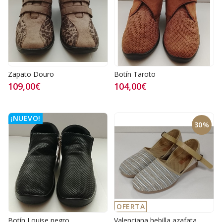
Zapato Douro
Botín Taroto
109,00€
104,00€
¡NUEVO!
30%
OFERTA
Botín Louise negro
Valenciana hebilla azafata