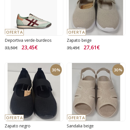
OFERTA
OFERTA
Deportiva verde-burdeos
Zapato beige
23,45€
27,61€
33,50€
39,45€
30%
30%
OFERTA
OFERTA
Zapato negro
Sandalia beige