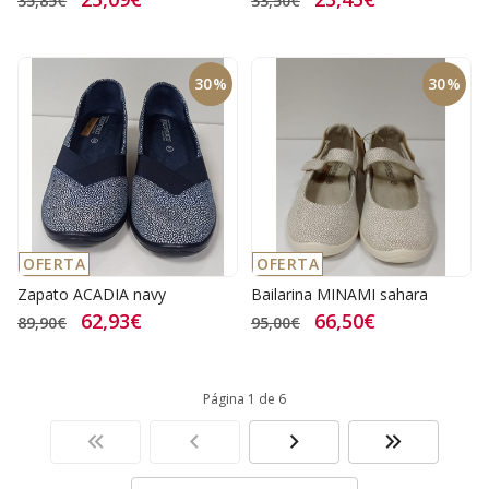
35,85€
33,50€
30%
30%
OFERTA
OFERTA
Zapato ACADIA navy
Bailarina MINAMI sahara
62,93€
66,50€
89,90€
95,00€
Página 1 de 6