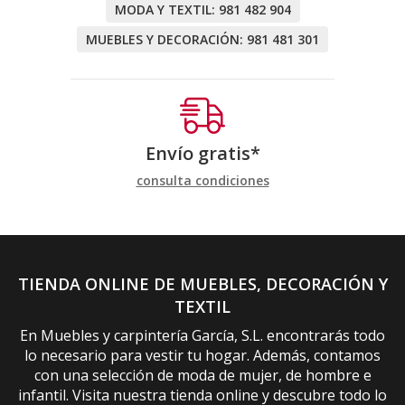
MODA Y TEXTIL:
981 482 904
MUEBLES Y DECORACIÓN:
981 481 301
Envío gratis*
consulta condiciones
TIENDA ONLINE DE MUEBLES, DECORACIÓN Y
TEXTIL
En Muebles y carpintería García, S.L. encontrarás todo
lo necesario para vestir tu hogar. Además, contamos
con una selección de moda de mujer, de hombre e
infantil. Visita nuestra tienda online y descubre todo lo