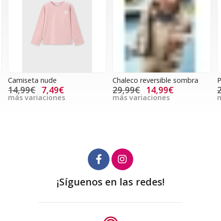
Camiseta nude
Chaleco reversible sombra
P
14,99€
7,49€
29,99€
14,99€
más variaciones
más variaciones
m
¡Síguenos en las redes!