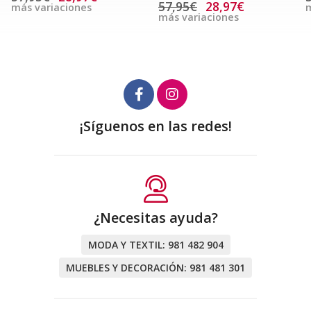
57,95€
28,97€
más variaciones
m
más variaciones
¡Síguenos en las redes!
¿Necesitas ayuda?
MODA Y TEXTIL:
981 482 904
MUEBLES Y DECORACIÓN:
981 481 301