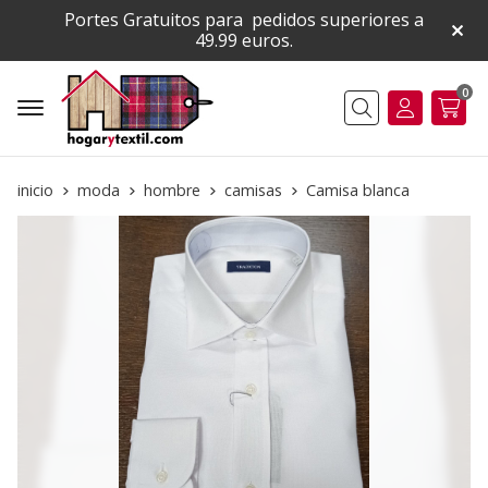
Portes Gratuitos para pedidos superiores a
49.99 euros.
0
Buscar
inicio
moda
hombre
camisas
Camisa blanca