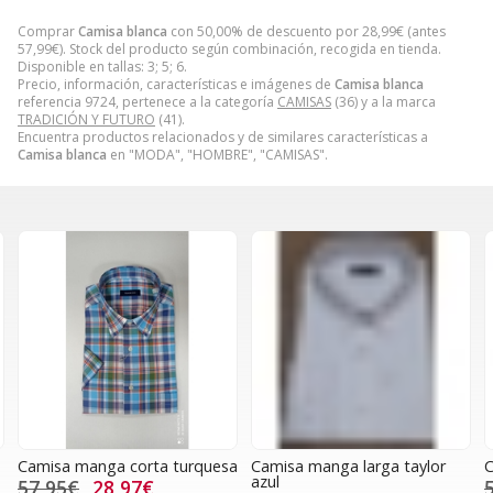
Comprar
Camisa blanca
con 50,00% de descuento por
28,99
€
(antes
57,99
€
). Stock del producto según combinación, recogida en tienda.
Disponible en tallas: 3; 5; 6.
Precio, información, características e imágenes de
Camisa blanca
referencia 9724, pertenece a la categoría
CAMISAS
(36) y a la marca
TRADICIÓN Y FUTURO
(41).
Encuentra productos relacionados y de similares características a
Camisa blanca
en "MODA", "HOMBRE", "CAMISAS".
Camisa manga corta turquesa
Camisa manga larga taylor
C
azul
57,95€
28,97€