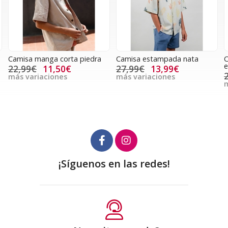
Camisa manga corta piedra
Camisa estampada nata
C
e
22,99€
11,50€
27,99€
13,99€
más variaciones
más variaciones
m
¡Síguenos en las redes!