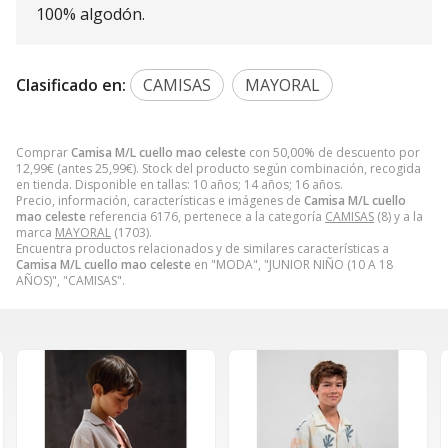
100% algodón.
Clasificado en:
CAMISAS
MAYORAL
Comprar
Camisa M/L cuello mao celeste
con 50,00% de descuento por
12,99
€
(antes
25,99
€
). Stock del producto según combinación, recogida
en tienda. Disponible en tallas: 10 años; 14 años; 16 años.
Precio, información, características e imágenes de
Camisa M/L cuello
mao celeste
referencia 6176, pertenece a la categoría
CAMISAS
(8) y a la
marca
MAYORAL
(1703).
Encuentra productos relacionados y de similares características a
Camisa M/L cuello mao celeste
en "MODA", "JUNIOR NIÑO (10 A 18
AÑOS)", "CAMISAS".