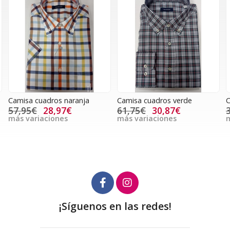
Camisa cuadros naranja
Camisa cuadros verde
C
57,95€
28,97€
61,75€
30,87€
más variaciones
más variaciones
m
¡Síguenos en las redes!