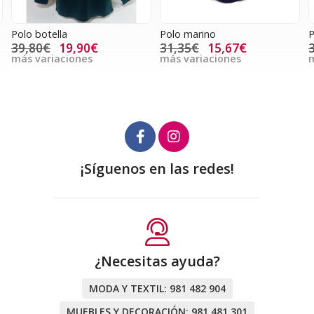
Polo botella
Polo marino
P
39,80€
19,90€
31,35€
15,67€
más variaciones
más variaciones
m
¡Síguenos en las redes!
¿Necesitas ayuda?
MODA Y TEXTIL:
981 482 904
MUEBLES Y DECORACIÓN:
981 481 301