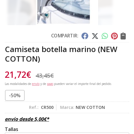
COMPARTIR:
Camiseta botella marino
(NEW
COTTON)
21,72
€
43,45
€
Las modalidades de
envío
y de
pago
pueden variar el importe final del pedido.
-50%
Ref.:
CR500
Marca:
NEW COTTON
envío desde
5,00
€
*
Tallas