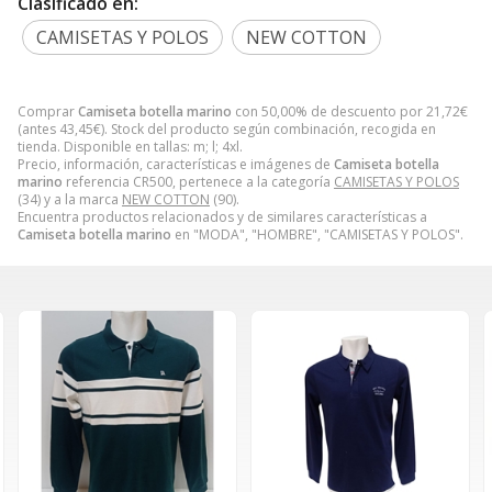
Clasificado en:
CAMISETAS Y POLOS
NEW COTTON
Comprar
Camiseta botella marino
con 50,00% de descuento por
21,72
€
(antes
43,45
€
). Stock del producto según combinación, recogida en
tienda. Disponible en tallas: m; l; 4xl.
Precio, información, características e imágenes de
Camiseta botella
marino
referencia CR500, pertenece a la categoría
CAMISETAS Y POLOS
(34) y a la marca
NEW COTTON
(90).
Encuentra productos relacionados y de similares características a
Camiseta botella marino
en "MODA", "HOMBRE", "CAMISETAS Y POLOS".