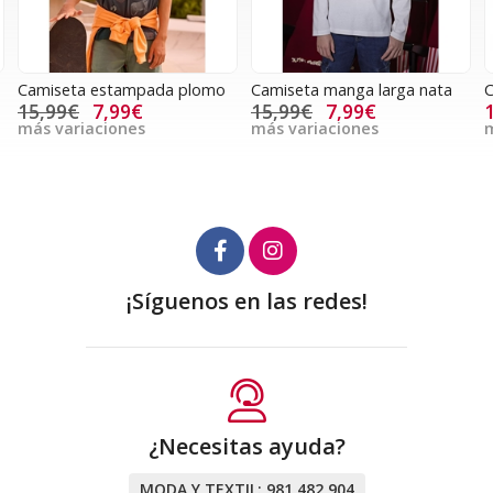
Camiseta estampada plomo
Camiseta manga larga nata
C
15,99€
7,99€
15,99€
7,99€
más variaciones
más variaciones
m
¡Síguenos en las redes!
¿Necesitas ayuda?
MODA Y TEXTIL:
981 482 904