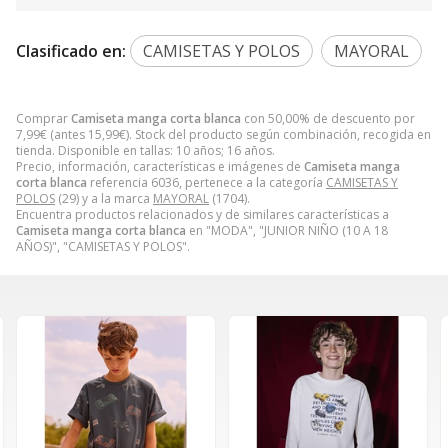
Clasificado en:
CAMISETAS Y POLOS
MAYORAL
Comprar
Camiseta manga corta blanca
con 50,00% de descuento por
7,99
€
(antes
15,99
€
). Stock del producto según combinación, recogida en
tienda. Disponible en tallas: 10 años; 16 años.
Precio, información, características e imágenes de
Camiseta manga
corta blanca
referencia 6036, pertenece a la categoría
CAMISETAS Y
POLOS
(29) y a la marca
MAYORAL
(1704).
Encuentra productos relacionados y de similares características a
Camiseta manga corta blanca
en "MODA", "JUNIOR NIÑO (10 A 18
AÑOS)", "CAMISETAS Y POLOS".