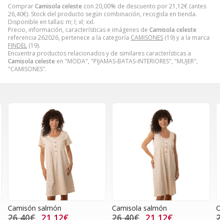
Comprar
Camisola celeste
con 20,00% de descuento por
21,12
€
(antes
26,40
€
). Stock del producto según combinación, recogida en tienda.
Disponible en tallas: m; l; xl; xxl.
Precio, información, características e imágenes de
Camisola celeste
referencia 262026, pertenece a la categoría
CAMISONES
(19) y a la marca
FINDEL
(19).
Encuentra productos relacionados y de similares características a
Camisola celeste
en "MODA", "PIJAMAS-BATAS-INTERIORES", "MUJER",
"CAMISONES".
Camisón salmón
Camisola salmón
C
26,40€
21,12€
26,40€
21,12€