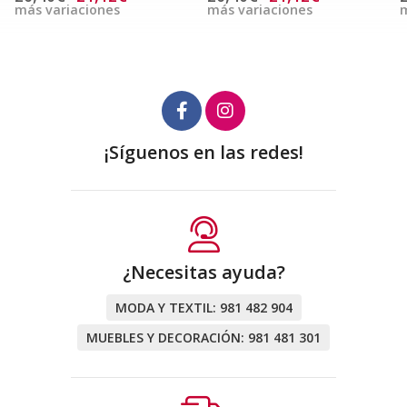
más variaciones
más variaciones
m
¡Síguenos en las redes!
¿Necesitas ayuda?
MODA Y TEXTIL:
981 482 904
MUEBLES Y DECORACIÓN:
981 481 301