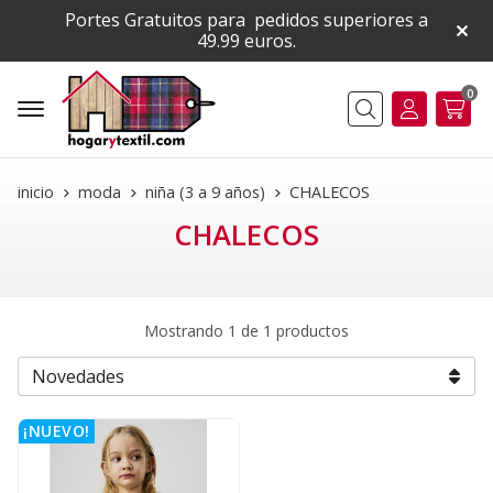
Portes Gratuitos para pedidos superiores a
49.99 euros.
0
Buscar
inicio
moda
niña (3 a 9 años)
CHALECOS
CHALECOS
Mostrando 1 de 1 productos
¡NUEVO!