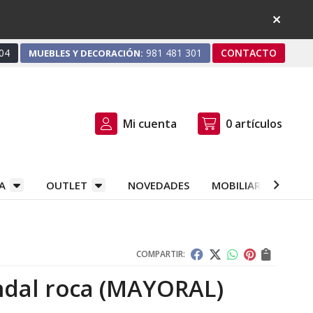
04
981 481 301
CONTACTO
MUEBLES Y DECORACIÓN:
Mi cuenta
0
artículos
A
OUTLET
NOVEDADES
MOBILIARIO Y DEC
COMPARTIR:
dal roca
(MAYORAL)