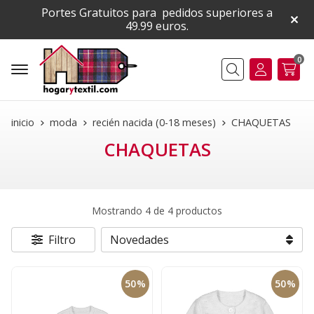
Portes Gratuitos para pedidos superiores a
49.99 euros.
0
Buscar
inicio
moda
recién nacida (0-18 meses)
CHAQUETAS
CHAQUETAS
Mostrando 4 de 4 productos
Filtro
50%
50%