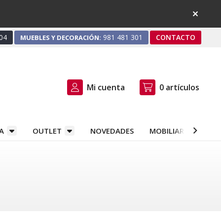
04
981 481 301
CONTACTO
MUEBLES Y DECORACIÓN:
Mi cuenta
0
artículos
A
OUTLET
NOVEDADES
MOBILIARIO Y DEC