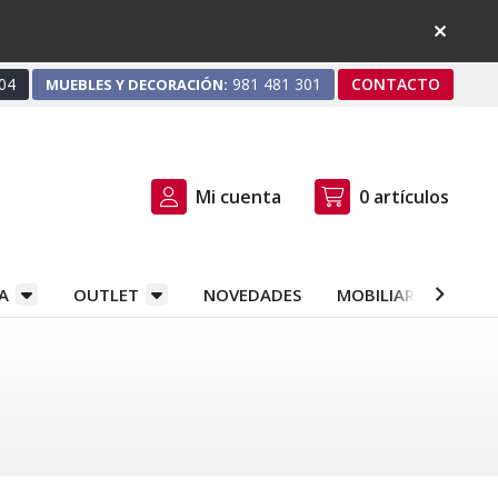
04
981 481 301
CONTACTO
MUEBLES Y DECORACIÓN:
Mi cuenta
0
artículos
A
OUTLET
NOVEDADES
MOBILIARIO Y DEC