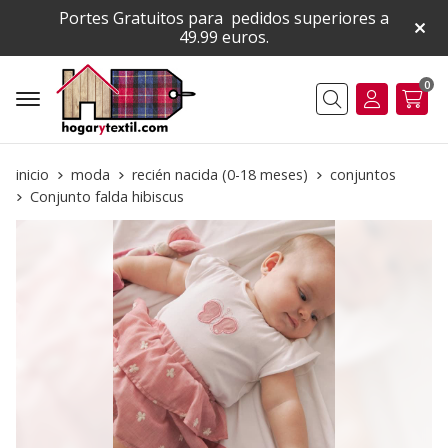
Portes Gratuitos para pedidos superiores a
49.99 euros.
0
Buscar
inicio
moda
recién nacida (0-18 meses)
conjuntos
Conjunto falda hibiscus