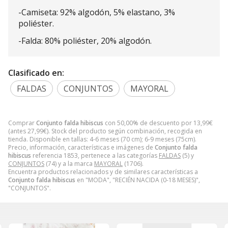
-Camiseta: 92% algodón, 5% elastano, 3%
poliéster.
-Falda: 80% poliéster, 20% algodón.
Clasificado en:
FALDAS
CONJUNTOS
MAYORAL
Comprar
Conjunto falda hibiscus
con 50,00% de descuento por
13,99
€
(antes
27,99
€
). Stock del producto según combinación, recogida en
tienda. Disponible en tallas: 4-6 meses (70 cm); 6-9 meses (75cm).
Precio, información, características e imágenes de
Conjunto falda
hibiscus
referencia 1853, pertenece a las categorías
FALDAS
(5) y
CONJUNTOS
(74) y a la marca
MAYORAL
(1706).
Encuentra productos relacionados y de similares características a
Conjunto falda hibiscus
en "MODA", "RECIÉN NACIDA (0-18 MESES)",
"CONJUNTOS".