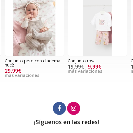
Conjunto peto con diadema
Conjunto rosa
C
nuez
19,99€
9,99€
29,99€
más variaciones
m
más variaciones
¡Síguenos en las redes!