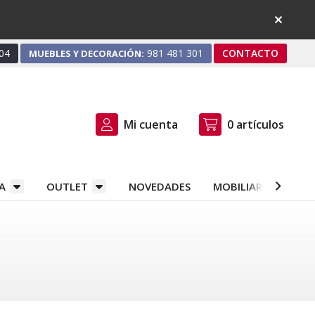
04
981 481 301
CONTACTO
MUEBLES Y DECORACIÓN:
Mi cuenta
0
artículos
A
OUTLET
NOVEDADES
MOBILIARIO Y DEC