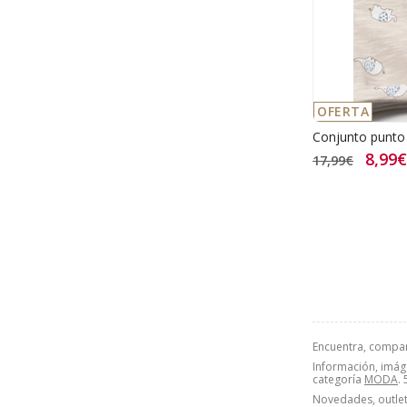
OFERTA
Conjunto punto
8,99€
17,99€
Encuentra, compa
Información, imáge
categoría
MODA
.
Novedades, outlet