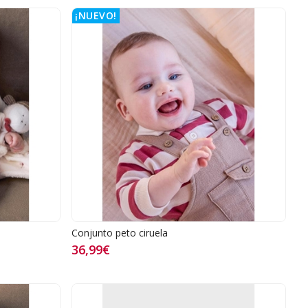
¡NUEVO!
Conjunto peto ciruela
36,99€