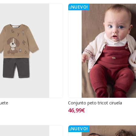
¡NUEVO!
uete
Conjunto peto tricot ciruela
46,99€
¡NUEVO!