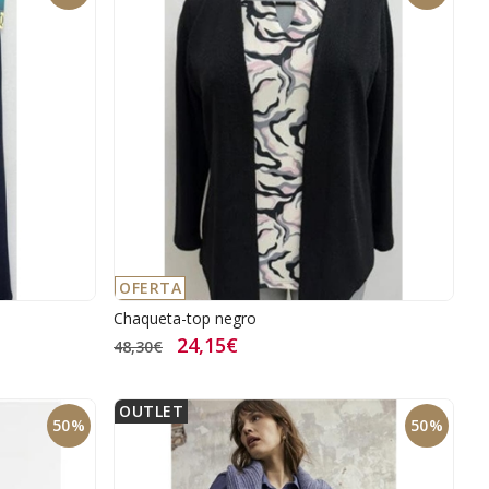
OFERTA
Chaqueta-top negro
24,15€
48,30€
OUTLET
50%
50%