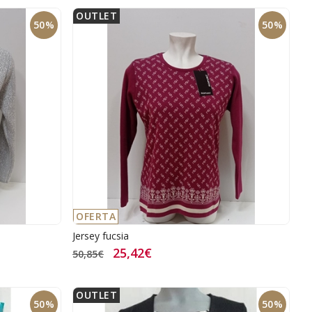
OUTLET
50%
50%
OFERTA
Jersey fucsia
25,42€
50,85€
OUTLET
50%
50%