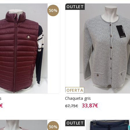
OUTLET
50%
OFERTA
s
Chaqueta gris
9€
33,87€
67,75€
OUTLET
50%