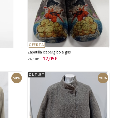
OFERTA
Zapatilla iceberg bola gris
12,05€
24,10€
OUTLET
50%
50%