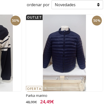
ordenar por
OUTLET
50%
50%
OFERTA
Parka marino
24,49€
48,99€