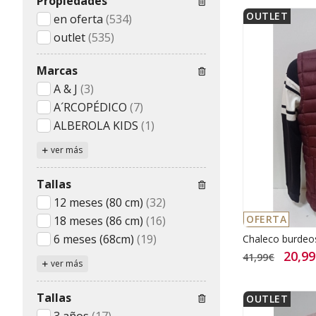
Propiedades
OUTLET
en oferta
(534)
outlet
(535)
Marcas
A & J
(3)
A´RCOPÉDICO
(7)
ALBEROLA KIDS
(1)
ver más
Tallas
12 meses (80 cm)
(32)
OFERTA
18 meses (86 cm)
(16)
6 meses (68cm)
(19)
Chaleco burdeo
20,9
41,99€
ver más
Tallas
OUTLET