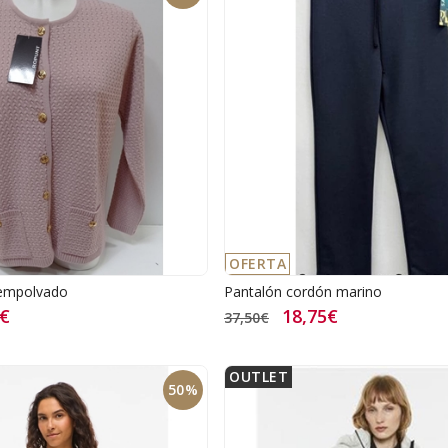
OFERTA
 empolvado
Pantalón cordón marino
7€
18,75€
37,50€
OUTLET
50%