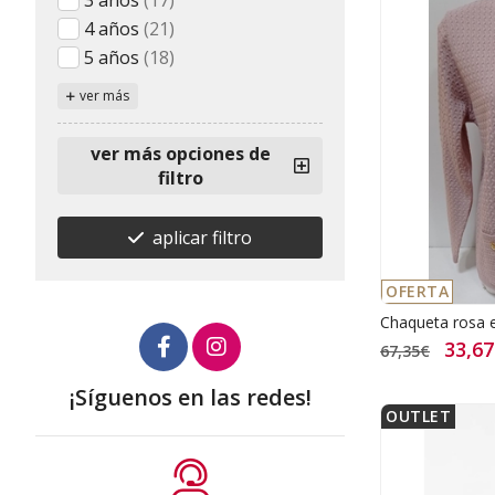
3 años
(17)
4 años
(21)
5 años
(18)
ver más
ver más opciones de
filtro
aplicar filtro
OFERTA
Chaqueta rosa
33,6
67,35€
¡Síguenos en las redes!
OUTLET