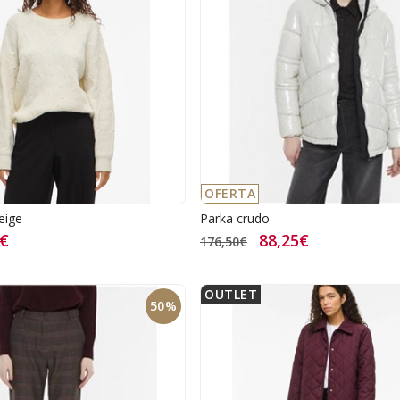
OFERTA
beige
Parka crudo
9€
88,25€
176,50€
OUTLET
50%