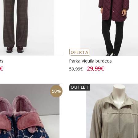
OFERTA
os
Parka Viquila burdeos
2€
29,99€
59,99€
OUTLET
50%