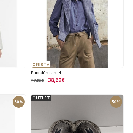
OFERTA
Pantalón camel
38,62€
77,25€
OUTLET
50%
50%