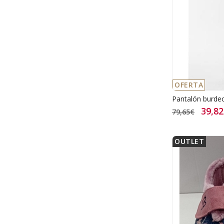
OFERTA
Pantalón burde
39,8
79,65€
OUTLET