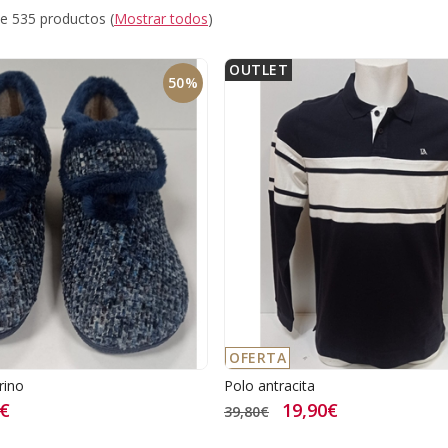
e 535 productos
(
Mostrar todos
)
OUTLET
50%
OFERTA
rino
Polo antracita
7€
19,90€
39,80€