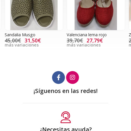
Sandalia Musgo
Valenciana lema rojo
Z
45,00€
31,50€
39,70€
27,79€
más variaciones
más variaciones
m
¡Síguenos en las redes!
¿Necesitas ayuda?