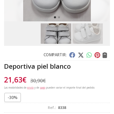
COMPARTIR:
Deportiva piel blanco
21,63
€
30,90
€
Las modalidades de
envío
y de
pago
pueden variar el importe final del pedido.
-30%
Ref.:
8338