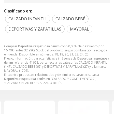
Clasificado en:
CALZADO INFANTIL
CALZADO BEBÉ
DEPORTIVAS Y ZAPATILLAS
MAYORAL
Comprar
Deportiva respetuosa denim
con 50,00% de descuento por
16,49
€
(antes
32,99
€
). Stock del producto según combinación, recogida
en tienda. Disponible en números: 18; 19; 20; 21; 23; 24; 25.
Precio, información, características e imágenes de
Deportiva respetuosa
denim
referencia 41658, pertenece a las categorías
CALZADO INFANTIL
(147),
CALZADO BEBÉ
(65) y
DEPORTIVAS Y ZAPATILLAS
(27) y a la marca
MAYORAL
(1706).
Encuentra productos relacionados y de similares características a
Deportiva respetuosa denim
en "CALZADO Y COMPLEMENTOS",
"CALZADO INFANTIL", "CALZADO BEBÉ".