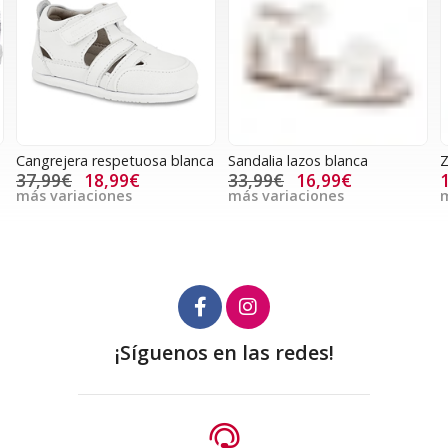
Cangrejera respetuosa blanca
Sandalia lazos blanca
Z
37,99€
18,99€
33,99€
16,99€
más variaciones
más variaciones
m
¡Síguenos en las redes!