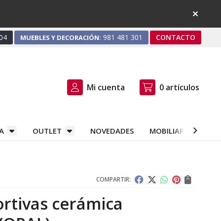
04
981 481 301
CONTACTO
MUEBLES Y DECORACIÓN:
Mi cuenta
0
artículos
A
OUTLET
NOVEDADES
MOBILIARIO Y DEC
COMPARTIR:
rtivas cerámica