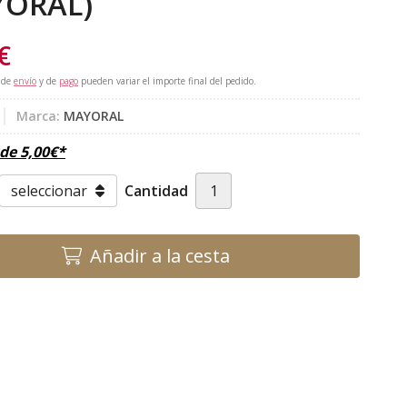
YORAL)
€
 de
envío
y de
pago
pueden variar el importe final del pedido.
Marca:
MAYORAL
sde
5,00
€
*
Cantidad
Añadir a la cesta