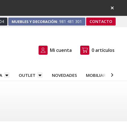
04
981 481 301
CONTACTO
MUEBLES Y DECORACIÓN:
Mi cuenta
0
artículos
A
OUTLET
NOVEDADES
MOBILIARIO Y DEC