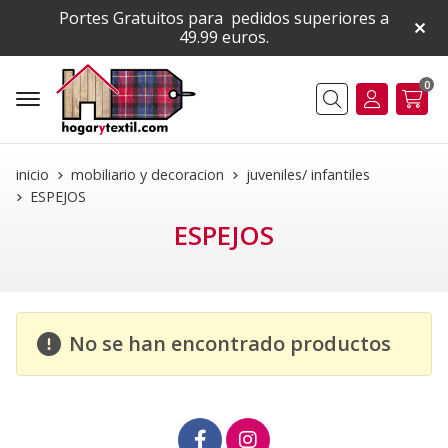
Portes Gratuitos para pedidos superiores a
49.99 euros.
0
Buscar
inicio
mobiliario y decoracion
juveniles/ infantiles
ESPEJOS
ESPEJOS
No se han encontrado productos