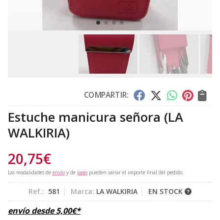
COMPARTIR:
Estuche manicura señora
(LA
WALKIRIA)
20,75
€
Las modalidades de
envío
y de
pago
pueden variar el importe final del pedido.
Ref.:
581
Marca:
LA WALKIRIA
EN STOCK
envío desde
5,00
€
*