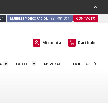
04
981 481 301
CONTACTO
MUEBLES Y DECORACIÓN:
Mi cuenta
0
artículos
A
OUTLET
NOVEDADES
MOBILIARIO Y DEC