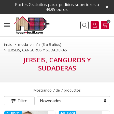
Portes Gratuitos para pedidos superiores a
49.99 euros.
0
Buscar
inicio
moda
niña (3 a 9 años)
JERSEIS, CANGUROS Y SUDADERAS
JERSEIS, CANGUROS Y
SUDADERAS
Mostrando 7 de 7 productos
Filtro
¡NUEVO!
¡NUEVO!