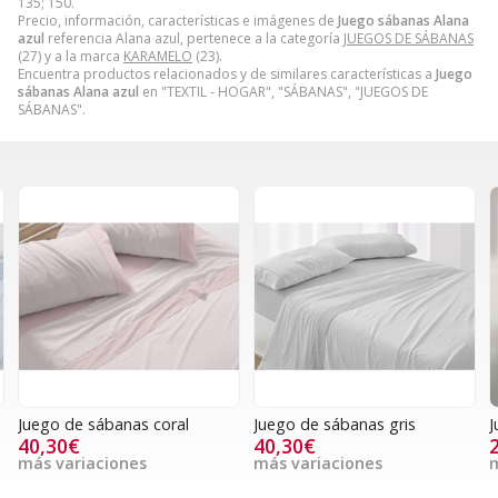
135; 150.
Precio, información, características e imágenes de
Juego sábanas Alana
azul
referencia Alana azul, pertenece a la categoría
JUEGOS DE SÁBANAS
(27) y a la marca
KARAMELO
(23).
Encuentra productos relacionados y de similares características a
Juego
sábanas Alana azul
en "TEXTIL - HOGAR", "SÁBANAS", "JUEGOS DE
SÁBANAS".
Juego de sábanas coral
Juego de sábanas gris
J
40,30€
40,30€
más variaciones
más variaciones
m