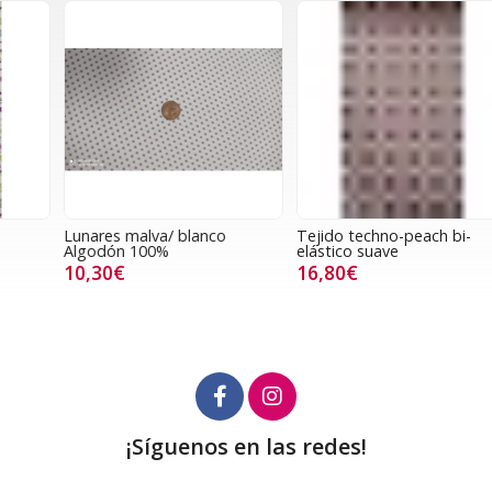
Lunares malva/ blanco
Tejido techno-peach bi-
T
Algodón 100%
elástico suave
10,30€
16,80€
¡Síguenos en las redes!