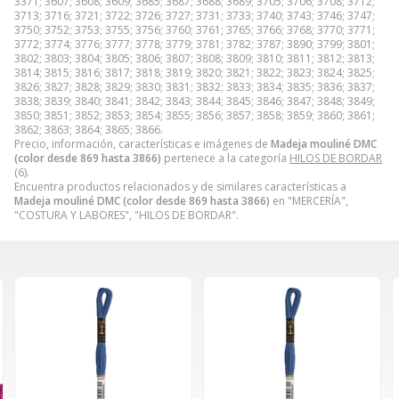
3371; 3607; 3608; 3609; 3685; 3687; 3688; 3689; 3705; 3706; 3708; 3712;
3713; 3716; 3721; 3722; 3726; 3727; 3731; 3733; 3740; 3743; 3746; 3747;
3750; 3752; 3753; 3755; 3756; 3760; 3761; 3765; 3766; 3768; 3770; 3771;
3772; 3774; 3776; 3777; 3778; 3779; 3781; 3782; 3787; 3890; 3799; 3801;
3802; 3803; 3804; 3805; 3806; 3807; 3808; 3809; 3810; 3811; 3812; 3813;
3814; 3815; 3816; 3817; 3818; 3819; 3820; 3821; 3822; 3823; 3824; 3825;
3826; 3827; 3828; 3829; 3830; 3831; 3832; 3833; 3834; 3835; 3836; 3837;
3838; 3839; 3840; 3841; 3842; 3843; 3844; 3845; 3846; 3847; 3848; 3849;
3850; 3851; 3852; 3853; 3854; 3855; 3856; 3857; 3858; 3859; 3860; 3861;
3862; 3863; 3864; 3865; 3866.
Precio, información, características e imágenes de
Madeja mouliné DMC
(color desde 869 hasta 3866)
pertenece a la categoría
HILOS DE BORDAR
(6).
Encuentra productos relacionados y de similares características a
Madeja mouliné DMC (color desde 869 hasta 3866)
en "MERCERÍA",
"COSTURA Y LABORES", "HILOS DE BORDAR".