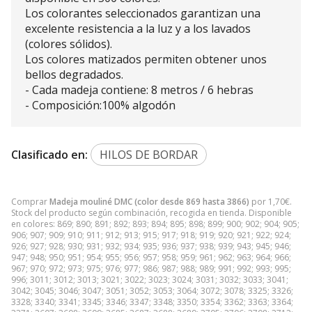
Los colorantes seleccionados garantizan una
excelente resistencia a la luz y a los lavados
(colores sólidos).
Los colores matizados permiten obtener unos
bellos degradados.
- Cada madeja contiene: 8 metros / 6 hebras
- Composición:100% algodón
Clasificado en:
HILOS DE BORDAR
Comprar
Madeja mouliné DMC (color desde 869 hasta 3866)
por
1,70
€
.
Stock del producto según combinación, recogida en tienda. Disponible
en colores: 869; 890; 891; 892; 893; 894; 895; 898; 899; 900; 902; 904; 905;
906; 907; 909; 910; 911; 912; 913; 915; 917; 918; 919; 920; 921; 922; 924;
926; 927; 928; 930; 931; 932; 934; 935; 936; 937; 938; 939; 943; 945; 946;
947; 948; 950; 951; 954; 955; 956; 957; 958; 959; 961; 962; 963; 964; 966;
967; 970; 972; 973; 975; 976; 977; 986; 987; 988; 989; 991; 992; 993; 995;
996; 3011; 3012; 3013; 3021; 3022; 3023; 3024; 3031; 3032; 3033; 3041;
3042; 3045; 3046; 3047; 3051; 3052; 3053; 3064; 3072; 3078; 3325; 3326;
3328; 3340; 3341; 3345; 3346; 3347; 3348; 3350; 3354; 3362; 3363; 3364;