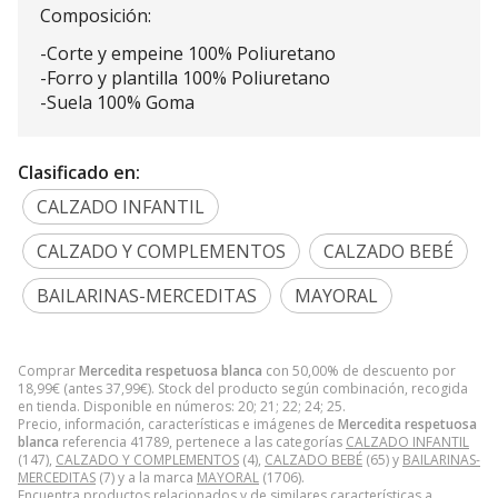
Composición:
-Corte y empeine 100% Poliuretano
-Forro y plantilla 100% Poliuretano
-Suela 100% Goma
Clasificado en:
CALZADO INFANTIL
CALZADO Y COMPLEMENTOS
CALZADO BEBÉ
BAILARINAS-MERCEDITAS
MAYORAL
Comprar
Mercedita respetuosa blanca
con 50,00% de descuento por
18,99
€
(antes
37,99
€
). Stock del producto según combinación, recogida
en tienda. Disponible en números: 20; 21; 22; 24; 25.
Precio, información, características e imágenes de
Mercedita respetuosa
blanca
referencia 41789, pertenece a las categorías
CALZADO INFANTIL
(147),
CALZADO Y COMPLEMENTOS
(4),
CALZADO BEBÉ
(65) y
BAILARINAS-
MERCEDITAS
(7) y a la marca
MAYORAL
(1706).
Encuentra productos relacionados y de similares características a