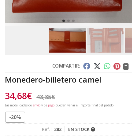
COMPARTIR:
Monedero-billetero camel
34,68
€
43,35
€
Las modalidades de
envío
y de
pago
pueden variar el importe final del pedido.
-20%
Ref.:
282
EN STOCK