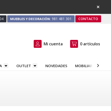
04
981 481 301
CONTACTO
MUEBLES Y DECORACIÓN:
Mi cuenta
0
artículos
A
OUTLET
NOVEDADES
MOBILIARIO Y DEC