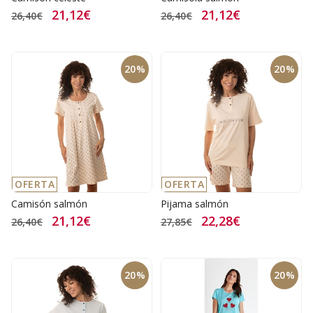
21,12€
21,12€
26,40€
26,40€
20%
20%
OFERTA
OFERTA
Camisón salmón
Pijama salmón
21,12€
22,28€
26,40€
27,85€
20%
20%