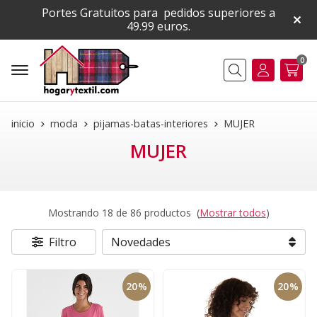
Portes Gratuitos para pedidos superiores a
49.99 euros.
0
Buscar
inicio
moda
pijamas-batas-interiores
MUJER
MUJER
Mostrando 18 de 86 productos
(
Mostrar todos
)
Filtro
20%
20%