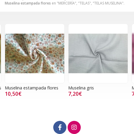
Muselina estampada flores
en "MERCERÍA", "TELAS", "TELAS MUSELINA".
s
Muselina estampada flores
Muselina gris
M
10,50€
7,20€