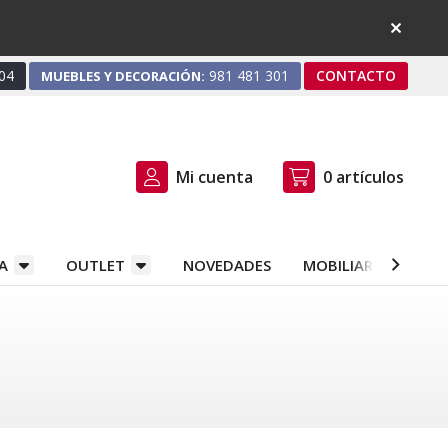
04
981 481 301
CONTACTO
MUEBLES Y DECORACIÓN:
Mi cuenta
0
artículos
A
OUTLET
NOVEDADES
MOBILIARIO Y DEC