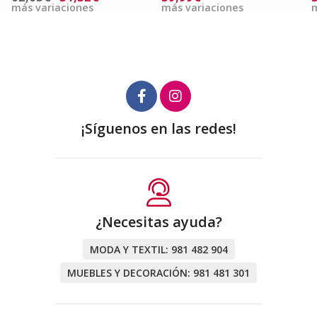
más variaciones
más variaciones
m
¡Síguenos en las redes!
¿Necesitas ayuda?
MODA Y TEXTIL:
981 482 904
MUEBLES Y DECORACIÓN:
981 481 301