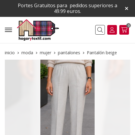
Portes Gratuitos para pedidos superiores a
49.99 euros.
0
Buscar
inicio
moda
mujer
pantalones
Pantalón beige