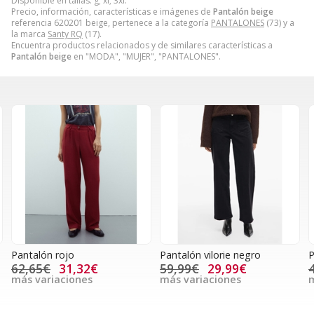
Disponible en tallas: g; xl; 3xl.
Precio, información, características e imágenes de
Pantalón beige
referencia 620201 beige, pertenece a la categoría
PANTALONES
(73) y a
la marca
Santy RQ
(17).
Encuentra productos relacionados y de similares características a
Pantalón beige
en "MODA", "MUJER", "PANTALONES".
Pantalón rojo
Pantalón vilorie negro
P
62,65€
31,32€
59,99€
29,99€
más variaciones
más variaciones
m