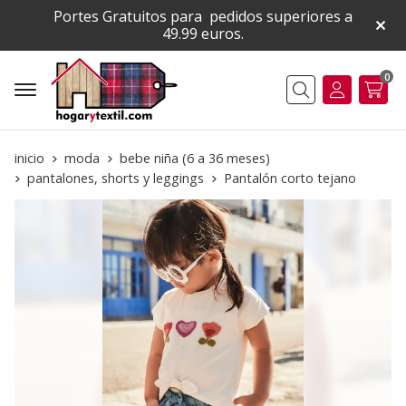
Portes Gratuitos para pedidos superiores a
49.99 euros.
0
Buscar
inicio
moda
bebe niña (6 a 36 meses)
pantalones, shorts y leggings
Pantalón corto tejano