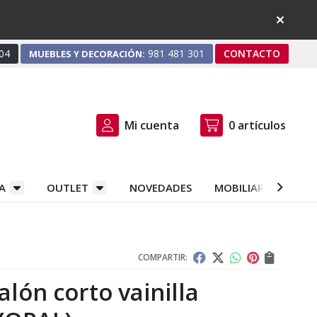
04
981 481 301
CONTACTO
MUEBLES Y DECORACIÓN:
Mi cuenta
0
artículos
A
OUTLET
NOVEDADES
MOBILIARIO Y DEC
COMPARTIR:
alón corto vainilla