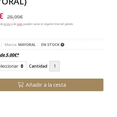
YORAL)
€
25,99
€
 de
envío
y de
pago
pueden variar el importe final del pedido.
Marca:
MAYORAL
EN STOCK
sde
5,00
€
*
Cantidad
Añadir a la cesta