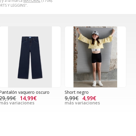
) y a la marca
MAYORAL
(1706).
RTS Y LEGGINS".
Pantalón vaquero oscuro
Short negro
29,99€
14,99€
9,99€
4,99€
más variaciones
más variaciones