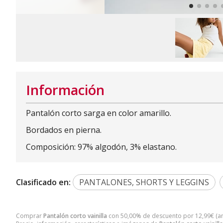
Información
Pantalón corto sarga en color amarillo.
Bordados en pierna.
Composición: 97% algodón, 3% elastano.
Clasificado en:
PANTALONES, SHORTS Y LEGGINS
Comprar
Pantalón corto vainilla
con 50,00% de descuento por
12,99
€
(a