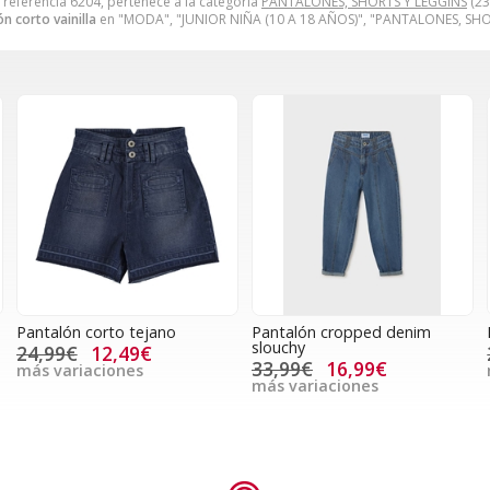
referencia 6204, pertenece a la categoría
PANTALONES, SHORTS Y LEGGINS
(23
n corto vainilla
en "MODA", "JUNIOR NIÑA (10 A 18 AÑOS)", "PANTALONES, SHO
Pantalón corto tejano
Pantalón cropped denim
slouchy
24,99€
12,49€
33,99€
16,99€
más variaciones
más variaciones