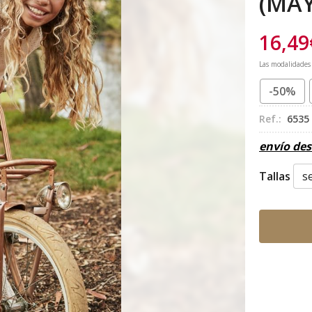
(MA
16,49
Las modalidades
-50%
Ref.:
6535
envío de
Tallas