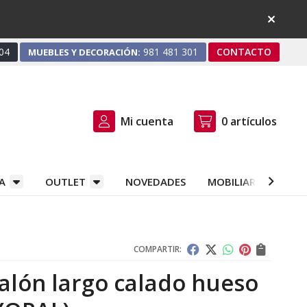
04
981 481 301
CONTACTO
MUEBLES Y DECORACIÓN:
Mi cuenta
0
artículos
A
OUTLET
NOVEDADES
MOBILIARIO Y DEC
COMPARTIR:
alón largo calado hueso