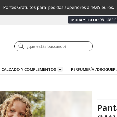
Portes Gratuitos para pedidos superiores a 49.99 euros.
981 482 9
MODA Y TEXTIL:
Buscar
CALZADO Y COMPLEMENTOS
PERFUMERÍA /DROGUERI
Pant