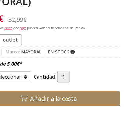
YORAL)
€
32,99
€
 de
envío
y de
pago
pueden variar el importe final del pedido.
outlet
Marca:
MAYORAL
EN STOCK
sde
5,00
€
*
Cantidad
Añadir a la cesta