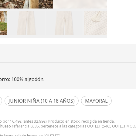
forro: 100% algodón.
JUNIOR NIÑA (10 A 18 AÑOS)
MAYORAL
to por
16,49
€
(antes
32,99
€
). Producto en stock, recogida en tienda.
 hueso
referencia 6535, pertenece a las categorías
OUTLET
(546),
OUTLET MOD
ón largo calado hueso
en "OUTLET".